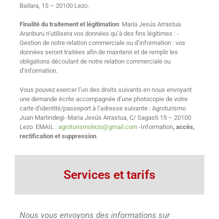
Bailara, 15 – 20100 Lezo.
v
e
Finalité du traitement et légitimation
: María Jesús Arrastua
:
Aranburu n’utilisera vos données qu’à des fins légitimes : -
Gestion de notre relation commerciale ou d’information : vos
données seront traitées afin de maintenir et de remplir les
obligations découlant de notre relation commerciale ou
d’information.
Vous pouvez exercer l’un des droits suivants en nous envoyant
une demande écrite accompagnée d’une photocopie de votre
carte d’identité/passeport à l’adresse suivante : Agroturismo
Juan Martindegi- Maria Jesús Arrastua, C/ Sagasti 15 – 20100
Lezo. EMAIL :
agroturismolezo@gmail.com
-Information
, accès,
rectification et suppression
.
Services et tarifs
Nous vous envoyons des informations sur