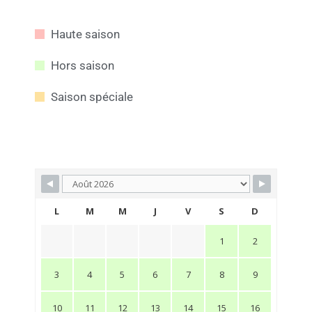
Haute saison
Hors saison
Saison spéciale
L
M
M
J
V
S
D
1
2
3
4
5
6
7
8
9
10
11
12
13
14
15
16