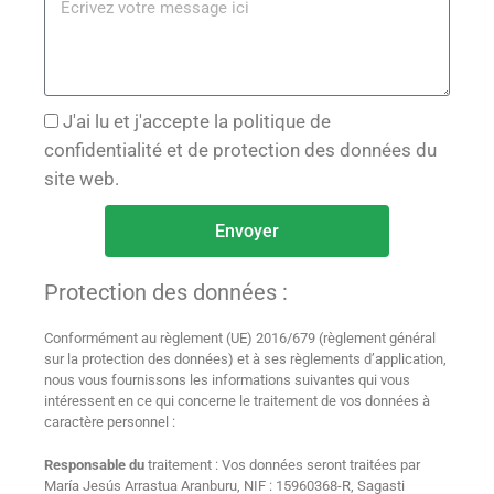
J'ai lu et j'accepte la politique de
confidentialité et de protection des données du
site web.
Envoyer
A
Protection des données :
l
t
Conformément au règlement (UE) 2016/679 (règlement général
e
sur la protection des données) et à ses règlements d’application,
r
nous vous fournissons les informations suivantes qui vous
intéressent en ce qui concerne le traitement de vos données à
n
caractère personnel :
a
t
Responsable du
traitement : Vos données seront traitées par
María Jesús Arrastua Aranburu, NIF : 15960368-R, Sagasti
i