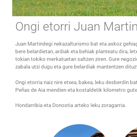
Ongi etorri Juan Marti
Juan Martindegi nekazalturismo bat eta askoz gehiago 
bere belardietan, ardiak eta behiak planteatu dira, le
tokian tokiko merkatuetan saltzen ziren. Gure negozi
zabala utzi dugu eta gure belardiak mantentzen dituzt
Ongi etorria naiz nire etxea, bakea, leku desberdin b
Peñas de Aia mendien eta kostaldetik kilometro gutx
Hondarribia eta Donostia arteko leku zoragarria.