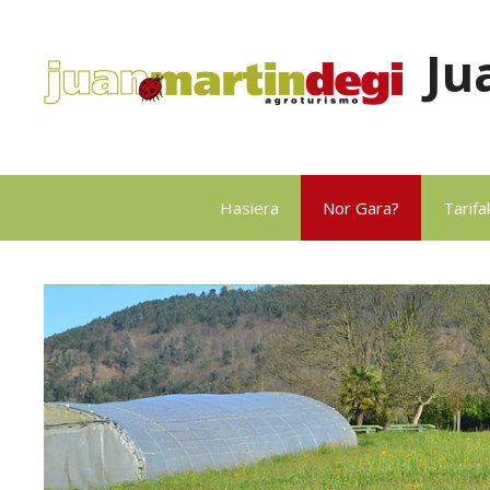
content
Ju
Hasiera
Nor Gara?
Tarifa