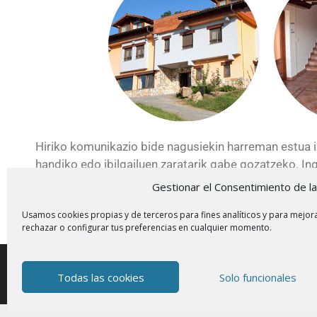
Hiriko komunikazio bide nagusiekin harreman estua iza
handiko edo ibilgailuen zaratarik gabe gozatzeko. In
gertu eta zaratatik urrun.
Gestionar el Consentimiento de l
Usamos cookies propias y de terceros para fines analíticos y para mejora
rechazar o configurar tus preferencias en cualquier momento.
WebSEOyMás
Todas las cookies
Solo funcionales