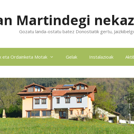
an Martindegi neka
Gozatu landa-ostatu batez Donostiatik gertu, Jaizkibelg
k eta Ordainketa Motak
Gelak
Instalazioak
Akti