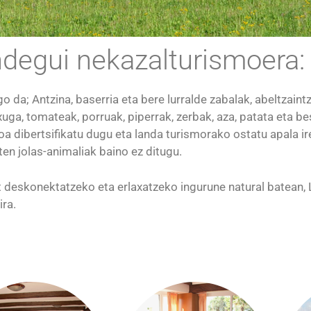
ndegui nekazalturismoera:
da; Antzina, baserria eta bere lurralde zabalak, abeltzaintza
txuga, tomateak, porruak, piperrak, zerbak, aza, patata eta be
oa dibertsifikatu dugu eta landa turismorako ostatu apala ir
en jolas-animaliak baino ez ditugu.
at deskonektatzeko eta erlaxatzeko ingurune natural batean, 
ira.