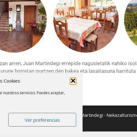
n arren, Juan Martindegi errepide nagusietatik nahiko isolat
gurune horretan isurtzen den bakea eta lasaitasuna harrituta
as Cookies
r nuestros servicios. Puedes aceptar,
© 2025 Juan Martindegi · Nekazalturismo
Ver preferencias