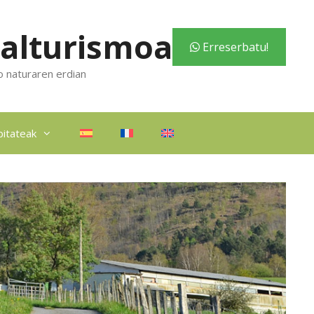
zalturismoa
Erreserbatu!
o naturaren erdian
bitateak