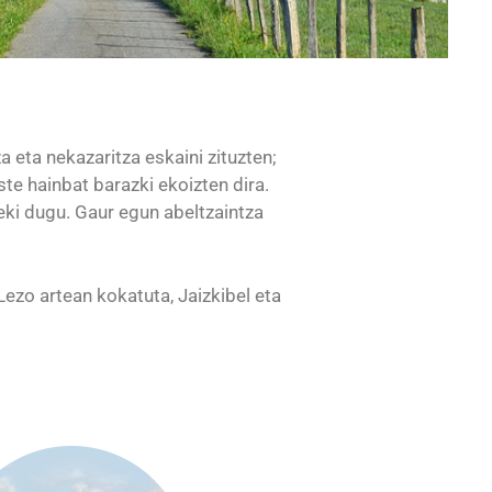
 eta nekazaritza eskaini zituzten;
ste hainbat barazki ekoizten dira.
eki dugu. Gaur egun abeltzaintza
Lezo artean kokatuta, Jaizkibel eta