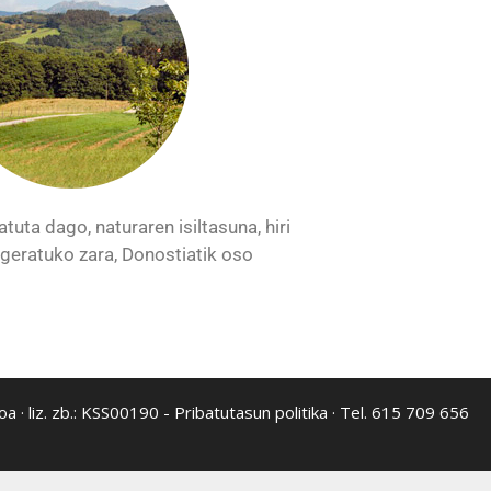
uta dago, naturaren isiltasuna, hiri
 geratuko zara, Donostiatik oso
a · liz. zb.: KSS00190 -
Pribatutasun politika
· Tel.
615 709 656